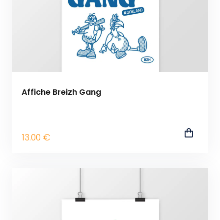
Affiche Breizh Gang
13
.00
€