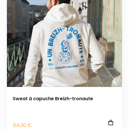
Sweat à capuche Breizh-tronaute
64
.00
€