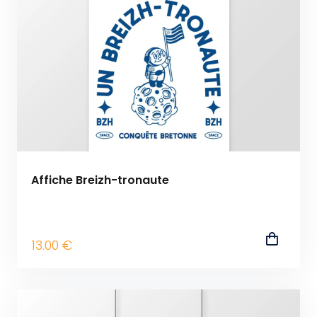
Affiche Breizh-tronaute
13
.00
€