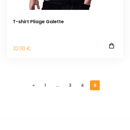
T-shirt Pliage Galette
32
.00
€
«
1
...
3
4
5